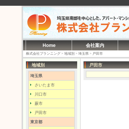
Home
会社案内
株式会社プランニング
>
地域別
>
埼玉県
>
戸田市
地域別
戸田市
埼玉県
さいたま市
川口市
蕨市
戸田市
東京都