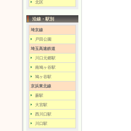
北区
沿線・駅別
埼京線
戸田公園
埼玉高速鉄道
川口元郷駅
南鳩ヶ谷駅
鳩ヶ谷駅
京浜東北線
蕨駅
大宮駅
西川口駅
川口駅