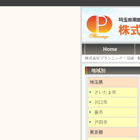
Home
株式会社プランニング
>
沿線・
地域別
埼玉県
さいたま市
川口市
蕨市
戸田市
東京都