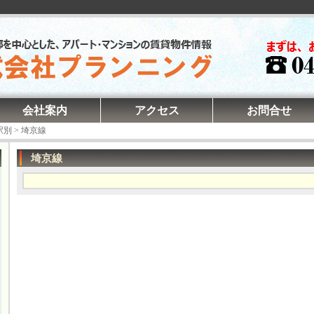
会社案内
アクセス
お問合せ
駅別
>
埼京線
埼京線