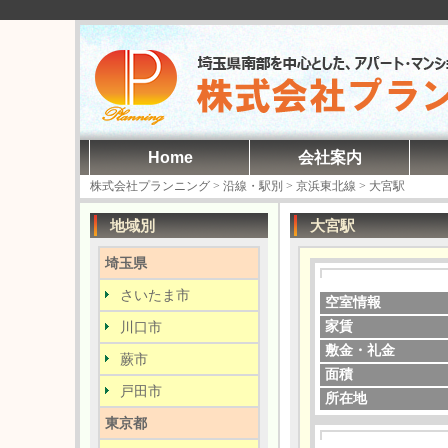
Home
会社案内
株式会社プランニング
>
沿線・駅別
>
京浜東北線
>
大宮駅
地域別
大宮駅
埼玉県
さいたま市
空室情報
川口市
家賃
敷金・礼金
蕨市
面積
戸田市
所在地
東京都