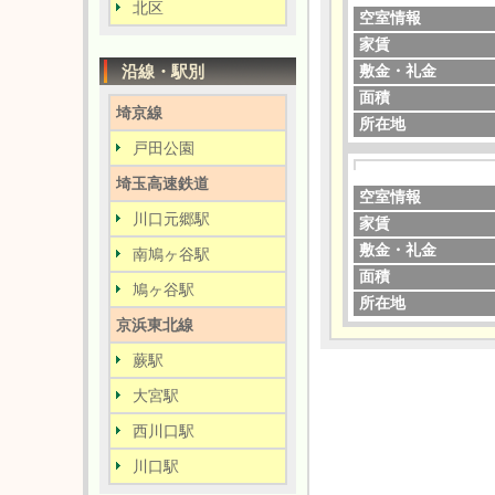
北区
空室情報
家賃
沿線・駅別
敷金・礼金
面積
埼京線
所在地
戸田公園
埼玉高速鉄道
空室情報
川口元郷駅
家賃
敷金・礼金
南鳩ヶ谷駅
面積
鳩ヶ谷駅
所在地
京浜東北線
蕨駅
大宮駅
西川口駅
川口駅